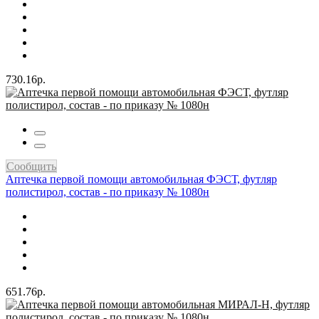
730.16р.
Сообщить
Аптечка первой помощи автомобильная ФЭСТ, футляр
полистирол, состав - по приказу № 1080н
651.76р.