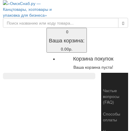
0
Ваша корзина:
0.00р.
Корзина покупок
Ваша корзина пуста!
Toggle
naviga
Частые
вопросы
(FAQ)
Способы
оплаты