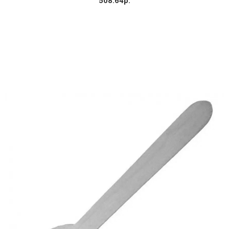
508.64р.