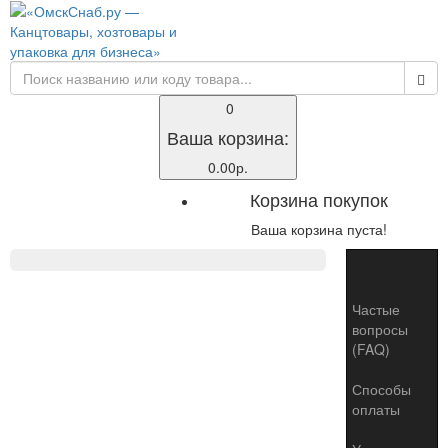
0
Ваша корзина:
0.00р.
Корзина покупок
Ваша корзина пуста!
Toggle
naviga
Частые
вопросы
(FAQ)
Способы
оплаты