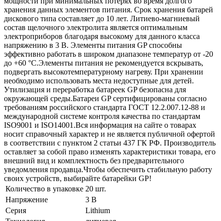
мощности при минимальных потерях во время долгого
хранения данных элементов питания. Срок хранения батарей
дискового типа составляет до 10 лет. Литиево-магниевый
состав щелочного электролита является оптимальным
электроприборов благодаря высокому для данного класса
напряжению в 3 В. Элементы питания GP способны
эффективно работать в широком диапазоне температур от -20
до +60 °C.Элементы питания не рекомендуется вскрывать,
подвергать высокотемпературному нагреву. При хранении
необходимо использовать места недоступные для детей.
Утилизация и переработка батареек GP безопасна для
окружающей среды.Батареи GP сертифицированы согласно
требованиям российского стандарта ГОСТ 12.2.007.12-88 и
международной системе контроля качества по стандартам
ISO9001 и ISO14001.Вся информация на сайте о товарах
носит справочный характер и не является публичной офертой
в соответствии с пунктом 2 статьи 437 ГК РФ. Производитель
оставляет за собой право изменять характеристики товара, его
внешний вид и комплектность без предварительного
уведомления продавца.Чтобы обеспечить стабильную работу
своих устройств, выбирайте батарейки GP!
Количество в упаковке
20 шт.
Напряжение
3 В
Серия
Lithium