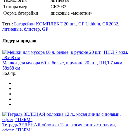
Технология
литиевая
Типоразмер
CR2032
Форма батарейки
дисковые «монетки»
Теги:
Батарейки КОМПЛЕКТ 20 шт.
,
GP Lithium
,
CR2032
,
литиевые
,
блистер
,
GP
Лидеры продаж
Мешки для мусора 60 л, белые, в рулоне 20 шт., ПНД 7 мкм,
58х68 см
86.04р.
Тетрадь ЗЕЛЁНАЯ обложка 12 л., косая линия с полями,
офсет, "ПЗБМ"