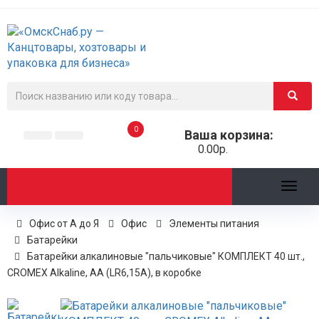
0
Ваша корзина:
0.00р.
Toggl
naviga
Офис от А до Я
Офис
Элементы питания
Батарейки
Батарейки алкалиновые "пальчиковые" КОМПЛЕКТ 40 шт.,
CROMEX Alkaline, АА (LR6,15А), в коробке