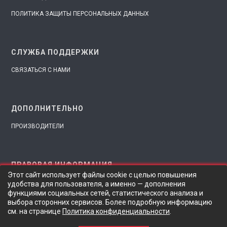
ПОЛИТИКА ЗАЩИТЫ ПЕРСОНАЛЬНЫХ ДАННЫХ
СЛУЖБА ПОДДЕРЖКИ
СВЯЗАТЬСЯ С НАМИ
ДОПОЛНИТЕЛЬНО
ПРОИЗВОДИТЕЛИ
ПРАВОВАЯ ИНФОРМАЦИЯ
Этот сайт использует файлы cookie с целью повышения
Сайт носит исключительно информационный характер и не
удобства для пользователя, а именно — дополнения
функциями социальных сетей, статистического анализа и
является публичной офертой (п. 1 ст. 437 ГК РФ). Для
выбора сторонних сервисов. Более подробную информацию
уточнения наличия и стоимости товаров обращайтесь на
см. на странице
Политика конфиденциальности
.
электронную почту