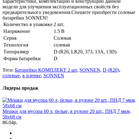
характеристики, комплектацию и конструкцию данной
модели для улучшения эксплуатационных свойств без
предварительного уведомления.Спешите приобрести солевые
батарейки SONNEN!
Количество в упаковке
2 шт.
Напряжение
1.5 В
Серия
Солевая
Технология
солевая
Типоразмер
D (R20, LR20, 373, 13A, 13D)
Форма батарейки
D
Теги:
Батарейки КОМПЛЕКТ 2 шт
,
SONNEN
,
D (R20)
,
солевые
,
в пленке
,
SONNEN
Лидеры продаж
Мешки для мусора 60 л, белые, в рулоне 20 шт., ПНД 7 мкм,
58х68 см
86.04р.