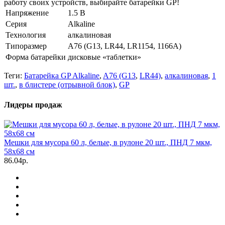
работу своих устройств, выбирайте батарейки GP!
Напряжение
1.5 В
Серия
Alkaline
Технология
алкалиновая
Типоразмер
A76 (G13, LR44, LR1154, 1166A)
Форма батарейки
дисковые «таблетки»
Теги:
Батарейка GP Alkaline
,
A76 (G13
,
LR44)
,
алкалиновая
,
1
шт.
,
в блистере (отрывной блок)
,
GP
Лидеры продаж
Мешки для мусора 60 л, белые, в рулоне 20 шт., ПНД 7 мкм,
58х68 см
86.04р.