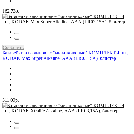
162.73р.
Сообщить
Батарейки алкалиновые "мизинчиковые" КОМПЛЕКТ 4 шт.,
KODAK Max Super Alkaline, ААА (LR03,15А), блистер
311.09р.