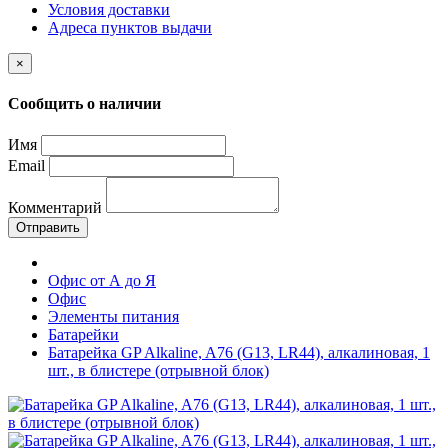
Условия доставки
Адреса пунктов выдачи
×
Сообщить о наличии
Имя
Email
Комментарий
Отправить
Офис от А до Я
Офис
Элементы питания
Батарейки
Батарейка GP Alkaline, A76 (G13, LR44), алкалиновая, 1
шт., в блистере (отрывной блок)