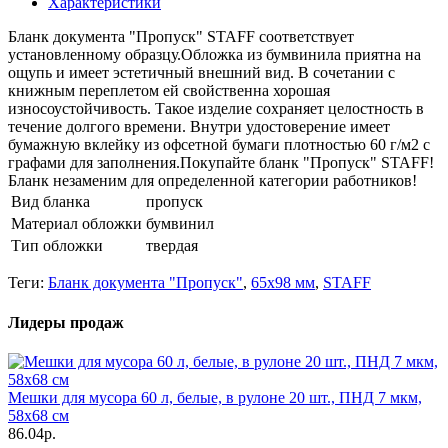
Характеристики
Бланк документа "Пропуск" STAFF соответствует
установленному образцу.Обложка из бумвинила приятна на
ощупь и имеет эстетичный внешний вид. В сочетании с
книжным переплетом ей свойственна хорошая
износоустойчивость. Такое изделие сохраняет целостность в
течение долгого времени. Внутри удостоверение имеет
бумажную вклейку из офсетной бумаги плотностью 60 г/м2 с
графами для заполнения.Покупайте бланк "Пропуск" STAFF!
Бланк незаменим для определенной категории работников!
Вид бланка
пропуск
Материал обложки
бумвинил
Тип обложки
твердая
Теги:
Бланк документа "Пропуск"
,
65х98 мм
,
STAFF
Лидеры продаж
Мешки для мусора 60 л, белые, в рулоне 20 шт., ПНД 7 мкм,
58х68 см
86.04р.