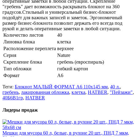
оперативные заметки в любой ситуации. Скрепление
"гребень" дает возможность раскрывать блокнот на 360
градусов.Стильный и универсальный бизнес-блокнот
подойдёт для важных записей и заметок. Эргономичный
размер бизнес-блокнота позволит держать его всегда под
рукой и делать оперативные заметки в любой ситуации.
Количество листов
40
Линовка блока
клетка
Расположение переплета
верхнее
Серия
Nature
Скрепление блока
гребень (евроспираль)
Тип обложки
гибкий картон
Формат
А6
Теги:
Блокнот МАЛЫЙ ФОРМАТ А6 110х145 мм
,
40 л.
,
гребень
,
лакированная обложка
,
клетка
,
HATBER
,
"Пейзажи"
,
40Б6B1гр
,
HATBER
Лидеры продаж
Мешки для мусора 60 л, белые, в рулоне 20 шт., ПНД 7 мкм,