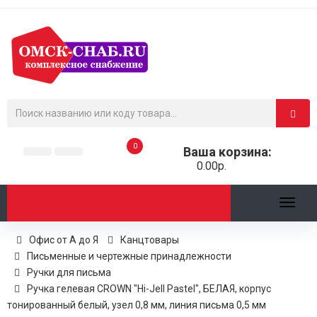
0
Ваша корзина:
0.00р.
Toggl
naviga
Офис от А до Я
Канцтовары
Письменные и чертежные принадлежности
Ручки для письма
Ручка гелевая CROWN "Hi-Jell Pastel", БЕЛАЯ, корпус
тонированный белый, узел 0,8 мм, линия письма 0,5 мм