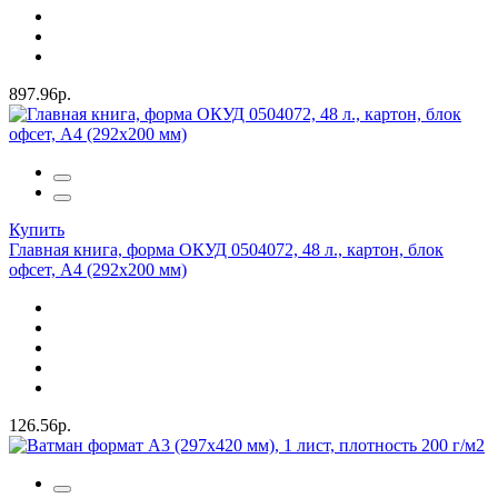
897.96р.
Купить
Главная книга, форма ОКУД 0504072, 48 л., картон, блок
офсет, А4 (292х200 мм)
126.56р.