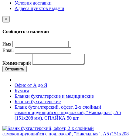
Условия доставки
Адреса пунктов выдачи
×
Сообщить о наличии
Имя
Email
Комментарий
Отправить
Офис от А до Я
Бумага
Бланки бухгалтерские и медицинские
Бланки бухгалтерские
Бланк бухгалтерский, офсет, 2-х слойный
самокопирующийся с подложкой, "Накладная", А5
(151х208 мм), СПАЙКА 50 шт.