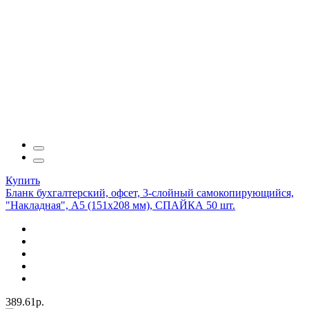
Купить
Бланк бухгалтерский, офсет, 3-слойный самокопирующийся,
"Накладная", А5 (151х208 мм), СПАЙКА 50 шт.
389.61р.