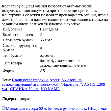
Кооперирующиеся бланки позволяют автоматически
получить копию документа при заполнении оригинала.
Конструкция обложки позволяет прокладывать бланки, чтобы
даже при сильном нажиме надписи отпечатывались только на
заданном числе бланков.50 бланков в склейке.
Вид бланка
Накладная
Количество слоев
2
Плотность бумаги
55 г/м2
Самокопирующаяся
да
бумага
Тип бумаги
офсетная
бланк бухгалтерский на
Тип товара
самокопирующейся бумаге
Формат
А5
Теги:
Бланк бухгалтерский
,
офсет
,
2-х слойный
самокопирующийся с подложкой
,
"Накладная"
,
А5 (151х208
мм)
,
СПАЙКА 50 шт.
,
NO NAME
Лидеры продаж