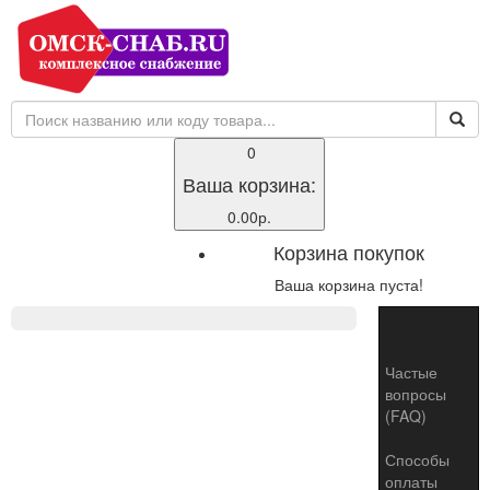
0
Ваша корзина:
0.00р.
Корзина покупок
Ваша корзина пуста!
Toggle
naviga
Частые
вопросы
(FAQ)
Способы
оплаты