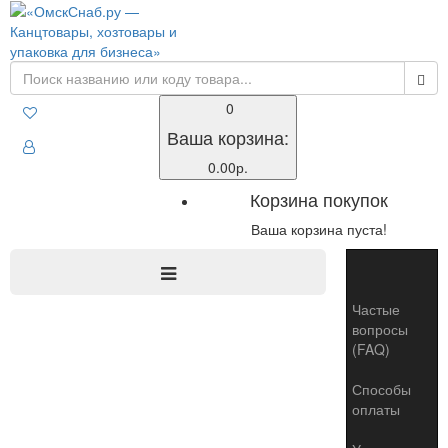
0
Ваша корзина:
0.00р.
Корзина покупок
Ваша корзина пуста!
Toggle
naviga
Частые
вопросы
(FAQ)
Способы
оплаты