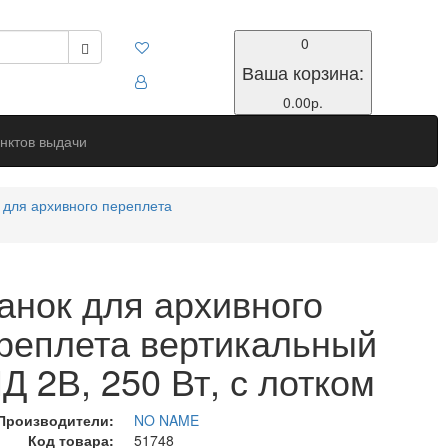
0
Ваша корзина:
0.00р.
нктов выдачи
 для архивного переплета
анок для архивного
реплета вертикальный
Д 2В, 250 Вт, с лотком
Производители:
NO NAME
Код товара:
51748