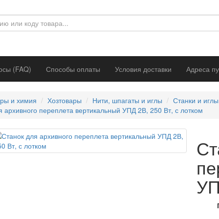
осы (FAQ)
Способы оплаты
Условия доставки
Адреса пу
ары и химия
Хозтовары
Нити, шпагаты и иглы
Станки и иглы
я архивного переплета вертикальный УПД 2В, 250 Вт, с лотком
Ст
пе
УП