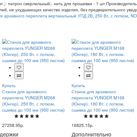
шт.;- патрон сверлильный;- нить для прошивки - 1 шт.Производител
лей, не ухудшающих качество изделия, без предварительного уве
ля архивного переплета вертикальный УПД 2В
,
250 Вт
,
с лотком
,
NO
Купить
Купить
Станок для архивного
Станок для архивного
переплета YUNGER M268
переплета YUNGER M168
(Юнгер), 250 Вт, с лотком,
(Юнгер), 180 Вт, с лотком,
сшивка до 100 мм (950 листов)
сшивка до 100 мм (950 листов)
27258.95р.
16825.15р.
держки
Дополнительно