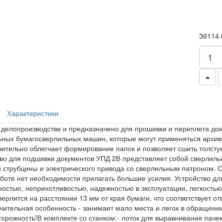
36114.
Характеристики
делопроизводстве и предназначено для прошивки и переплета доку
ных бумагосверлильных машин, которые могут применяться архи
чительно облегчает формирование папок и позволяет сшить толст
во для подшивки документов УПД 2В представляет собой сверлиль
струбцины и электрического привода со сверлильным патроном. С
боте нет необходимости прилагать большие усилия. Устройство д
остью, неприхотливостью, надежностью в эксплуатации, легкостью
верлится на расстоянии 13 мм от края бумаги, что соответствует 
ительная особенность - занимает мало места и легок в обращении
орожность!В комплекте со станком:- лоток для выравнивания пачек б