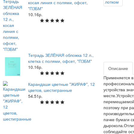
косая линия с полями, офсет,
"ПЗБМ"
10.16р.
Тетрадь ЗЕЛЁНАЯ обложка 12 л.,
клетка с полями, офсет, "ПЗБМ"
10.16р.
Описание
Применяется в 
профессиональ
Карандаши цветные "ЖИРАФ", 12
устройства зна
цветов, шестигранные
месте.Устройст
54.51р.
перемещаемой 
поэтому при ра
производительн
пачке бумаги с
дырокола.Отлич
соблюдайте ост