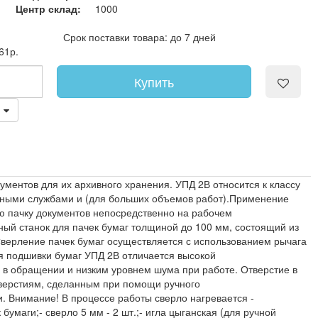
Центр склад:
1000
Срок поставки товара: до 7 дней
61р.
Купить
ментов для их архивного хранения. УПД 2В относится к классу
вными службами и (для больших объемов работ).Применение
ую пачку документов непосредственно на рабочем
ный станок для пачек бумаг толщиной до 100 мм, состоящий из
верление пачек бумаг осуществляется с использованием рычага
ля подшивки бумаг УПД 2В отличается высокой
 в обращении и низким уровнем шума при работе. Отверстие в
отверстиям, сделанным при помощи ручного
. Внимание! В процессе работы сверло нагревается -
умаги;- сверло 5 мм - 2 шт.;- игла цыганская (для ручной