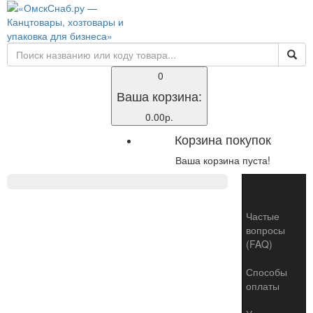
0
Ваша корзина:
0.00р.
Корзина покупок
Ваша корзина пуста!
Toggle
naviga
Частые
вопросы
(FAQ)
Способы
оплаты