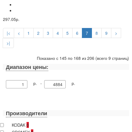
297.05р.
|<
<
1
2
3
4
5
6
7
8
9
>
>|
Показано с 145 по 168 из 206 (всего 9 страниц)
Диапазон цены:
р. -
р.
Производители
KODAK
0