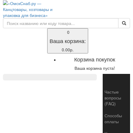
0
Ваша корзина:
0.00р.
Корзина покупок
Ваша корзина пуста!
Toggle
naviga
Частые
вопросы
(FAQ)
Способы
оплаты