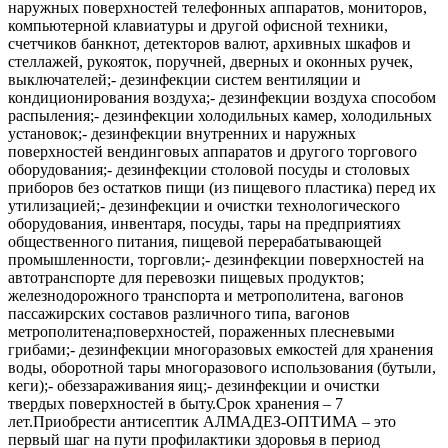
наружных поверхностей телефонных аппаратов, мониторов,
компьютерной клавиатуры и другой офисной техники,
счетчиков банкнот, детекторов валют, архивных шкафов и
стеллажей, рукояток, поручней, дверных и оконных ручек,
выключателей;- дезинфекции систем вентиляции и
кондиционирования воздуха;- дезинфекции воздуха способом
распыления;- дезинфекции холодильных камер, холодильных
установок;- дезинфекции внутренних и наружных
поверхностей вендинговых аппаратов и другого торгового
оборудования;- дезинфекции столовой посуды и столовых
приборов без остатков пищи (из пищевого пластика) перед их
утилизацией;- дезинфекции и очистки технологического
оборудования, инвентаря, посуды, тары на предприятиях
общественного питания, пищевой перерабатывающей
промышленности, торговли;- дезинфекции поверхностей на
автотранспорте для перевозки пищевых продуктов;
железнодорожного транспорта и метрополитена, вагонов
пассажирских составов различного типа, вагонов
метрополитена;поверхностей, пораженных плесневыми
грибами;- дезинфекции многоразовых емкостей для хранения
воды, оборотной тары многоразового использования (бутыли,
кеги);- обеззараживания яиц;- дезинфекции и очистки
твердых поверхностей в быту.Срок хранения – 7
лет.Приобрести антисептик АЛМАДЕЗ-ОПТИМА – это
первый шаг на пути профилактики здоровья в период