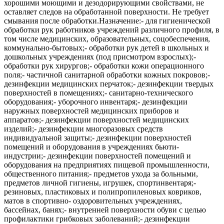
хорошими моющими и дезодорирующими свойствами, не
оставляет следов на обработанной поверхности. Не требует
смывания после обработки.Назначение:- для гигиенической
обработки рук работников учреждений различного профиля, в
том числе медицинских, образовательных, соцобеспечения,
коммунально-бытовых;- обработки рук детей в школьных и
дошкольных учреждениях (под присмотром взрослых);-
обработки рук хирургов;- обработки кожи операционного
поля;- частичной санитарной обработки кожных покровов;-
дезинфекции медицинских перчаток;- дезинфекции твердых
поверхностей в помещениях;- санитарно-технического
оборудования;- уборочного инвентаря;- дезинфекции
наружных поверхностей медицинских приборов и
аппаратов;- дезинфекции поверхностей медицинских
изделий;- дезинфекции многоразовых средств
индивидуальной защиты;- дезинфекции поверхностей
помещений и оборудования в учреждениях бьюти-
индустрии;- дезинфекции поверхностей помещений и
оборудования на предприятиях пищевой промышленности,
общественного питания;- предметов ухода за больными,
предметов личной гигиены, игрушек, спортинвентаря;-
резиновых, пластиковых и полипропиленовых ковриков,
матов в спортивно- оздоровительных учреждениях,
бассейнах, банях;- внутренней поверхности обуви с целью
профилактики грибковых заболеваний;- дезинфекции