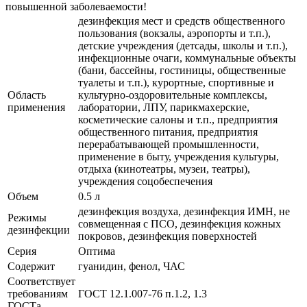
повышенной заболеваемости!
дезинфекция мест и средств общественного
пользования (вокзалы, аэропорты и т.п.),
детские учреждения (детсады, школы и т.п.),
инфекционные очаги, коммунальные объекты
(бани, бассейны, гостиницы, общественные
туалеты и т.п.), курортные, спортивные и
Область
культурно-оздоровительные комплексы,
применения
лаборатории, ЛПУ, парикмахерские,
косметические салоны и т.п., предприятия
общественного питания, предприятия
перерабатывающей промышленности,
применение в быту, учреждения культуры,
отдыха (кинотеатры, музеи, театры),
учреждения соцобеспечения
Объем
0.5 л
дезинфекция воздуха, дезинфекция ИМН, не
Режимы
совмещенная с ПСО, дезинфекция кожных
дезинфекции
покровов, дезинфекция поверхностей
Серия
Оптима
Содержит
гуанидин, фенол, ЧАС
Соответствует
требованиям
ГОСТ 12.1.007-76 п.1.2, 1.3
ГОСТа