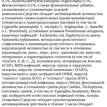
0,5%, полигексаметиленгуанидина гидрохлорид 0,5%,
феноксиэтанол 0,1%, а также функциональные добавки,
увлажняющие и ухаживающие за кожей
компоненты.Средство обладает антимикробной активностью
в отношении грамположительных (кроме микобактерий
туберкулеза) и грамотрицательных бактерий (в том числе
Legionella pneumophila, L. micdadei, L. longbeuchae, L. dumoffii
и L. Bozemanil), устойчивых штаммов Pseudomonas aeruginosa,
кишечных инфекций - Escherichia coli, Staphylococcus aureus,
Salmonella typhimurium, метициллин-резистентного
стафилококка и ванкомицин-резистентного энтерококка;
вирулицидной активностью (в том числе в отношение
коронавирусов, рино-, норо-, рото-, аденовирусов, вирусов)
энтеральных и парентеральных гепатитов (в том числе
гепатита А, В, С, Д), полиомиелита, энтеровирусов Коксаки,
ЕСНО, ВИЧ-инфекций, вирусов гриппа и парагриппа
человека, вирусов «атипичной пневмонии» (SARS),
вирусовгерпеса, кори, возбудителей ОРВИ, вирусов
"свиного" гриппа H1N1 и "птичьего" гриппа H5N1,
цитомегаловирусной инфекции, вируса Эбола); фунгицидной
активностью в отношении грибов рода Candida, Trichophyton,
плесневых грибов, в том числе Aspergillus brasiliensis, Mucor
spp; возбудителей особо опасных инфекций (чумы, холеры,
туляремии).Средство обладает пролонгированным
антимикробным действием в течение 5 часов.Обладает