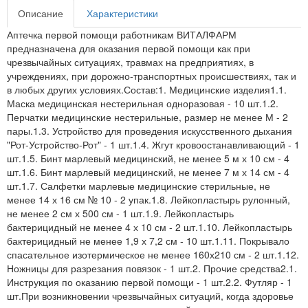
Описание
Характеристики
Аптечка первой помощи работникам ВИТАЛФАРМ
предназначена для оказания первой помощи как при
чрезвычайных ситуациях, травмах на предприятиях, в
учреждениях, при дорожно-транспортных происшествиях, так и
в любых других условиях.Состав:1. Медицинские изделия1.1.
Маска медицинская нестерильная одноразовая - 10 шт.1.2.
Перчатки медицинские нестерильные, размер не менее М - 2
пары.1.3. Устройство для проведения искусственного дыхания
"Рот-Устройство-Рот" - 1 шт.1.4. Жгут кровоостанавливающий - 1
шт.1.5. Бинт марлевый медицинский, не менее 5 м х 10 см - 4
шт.1.6. Бинт марлевый медицинский, не менее 7 м х 14 см - 4
шт.1.7. Салфетки марлевые медицинские стерильные, не
менее 14 х 16 см № 10 - 2 упак.1.8. Лейкопластырь рулонный,
не менее 2 см х 500 см - 1 шт.1.9. Лейкопластырь
бактерицидный не менее 4 х 10 см - 2 шт.1.10. Лейкопластырь
бактерицидный не менее 1,9 х 7,2 см - 10 шт.1.11. Покрывало
спасательное изотермическое не менее 160х210 см - 2 шт.1.12.
Ножницы для разрезания повязок - 1 шт.2. Прочие средства2.1.
Инструкция по оказанию первой помощи - 1 шт.2.2. Футляр - 1
шт.При возникновении чрезвычайных ситуаций, когда здоровье