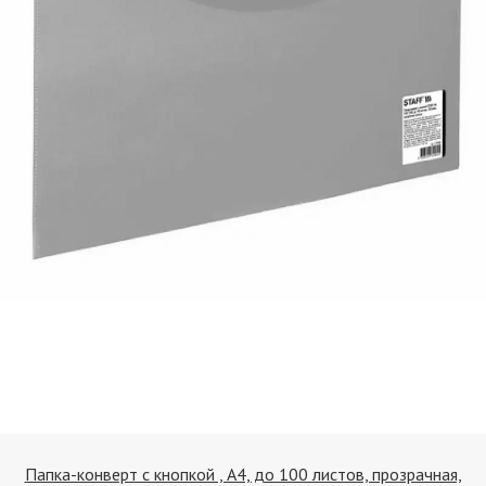
Папка-конверт с кнопкой , А4, до 100 листов, прозрачная,