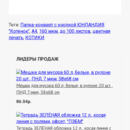
Теги:
Папка-конверт с кнопкой ЮНЛАНДИЯ
"Котенок"
,
А4
,
160 мкм
,
до 100 листов
,
цветная
печать
,
КОТИКИ
ЛИДЕРЫ ПРОДАЖ
Мешки для мусора 60 л, белые, в рулоне 20 шт.,
ПНД 7 мкм, 58х68 см
86.04р.
Тетрадь ЗЕЛЁНАЯ обложка 12 л., косая линия с