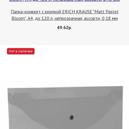
Купить
Папка-конверт с кнопкой ERICH KRAUSE "Matt Pastel
Bloom", А4, до 120 л, непрозрачная, ассорти, 0,18 мм
49.62р.
Нет в наличии