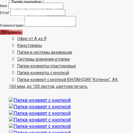
Toggle navigation
Имя
Частые вопросы (FAQ)
Email
Способы оплаты
Условия доставки
Комментарий
Адреса пунктов выдачи
Отправить
Офис от А до Я
Канцтовары
Папки и системы архивации
Системы хранения и папки
Папки-конверты пластиковые
Папки-конверты с кнопкой
Папка-конверт с кнопкой ЮНЛАНДИЯ "Котенок", А4,
160 мкм, до 100 листов, цветная печать