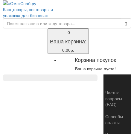
0
Ваша корзина:
0.00р.
Корзина покупок
Ваша корзина пуста!
Toggle
naviga
Частые
вопросы
(FAQ)
Способы
оплаты