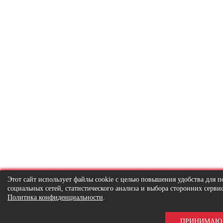
Этот сайт использует файлы cookie с целью повышения удобства для
социальных сетей, статистического анализа и выбора сторонних серв
Политика конфиденциальности
.
ПРИНИМАЮ