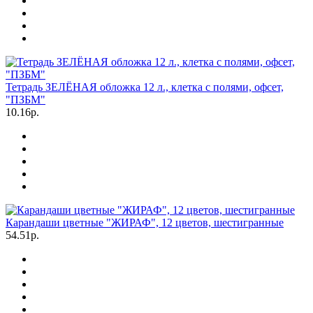
Тетрадь ЗЕЛЁНАЯ обложка 12 л., клетка с полями, офсет,
"ПЗБМ"
10.16р.
Карандаши цветные "ЖИРАФ", 12 цветов, шестигранные
54.51р.