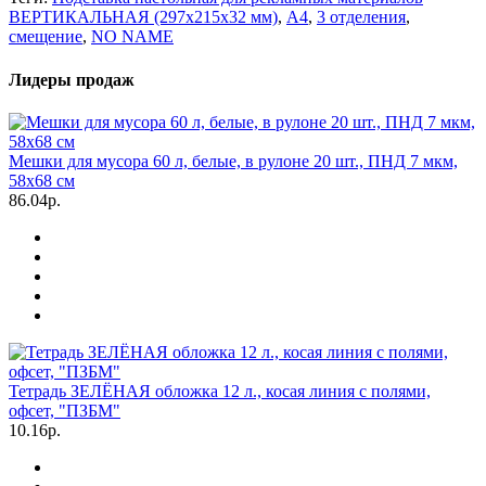
ВЕРТИКАЛЬНАЯ (297х215х32 мм)
,
А4
,
3 отделения
,
смещение
,
NO NAME
Лидеры продаж
Мешки для мусора 60 л, белые, в рулоне 20 шт., ПНД 7 мкм,
58х68 см
86.04р.
Тетрадь ЗЕЛЁНАЯ обложка 12 л., косая линия с полями,
офсет, "ПЗБМ"
10.16р.