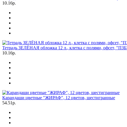
10.16р.
Тетрадь ЗЕЛЁНАЯ обложка 12 л., клетка с полями, офсет, "ПЗ
10.16р.
Карандаши цветные "ЖИРАФ", 12 цветов, шестигранные
54.51р.