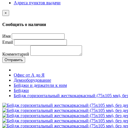
Адреса пунктов выдачи
×
Сообщить о наличии
Имя
Email
Комментарий
Отправить
Офис от А до Я
Демооборудование
Бейджи и держатели к ним
Бейджи
Бейдж горизонтальный жесткокаркасный (75х105 мм), 