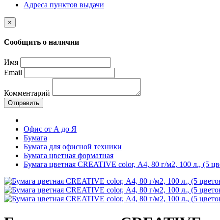
Адреса пунктов выдачи
×
Сообщить о наличии
Имя
Email
Комментарий
Отправить
Офис от А до Я
Бумага
Бумага для офисной техники
Бумага цветная форматная
Бумага цветная CREATIVE color, А4, 80 г/м2, 100 л., (5 цв