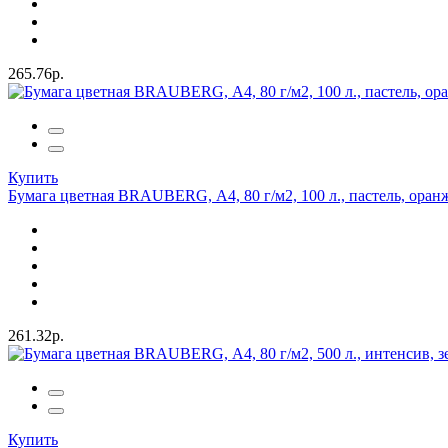
265.76р.
Купить
Бумага цветная BRAUBERG, А4, 80 г/м2, 100 л., пастель, оран
261.32р.
Купить