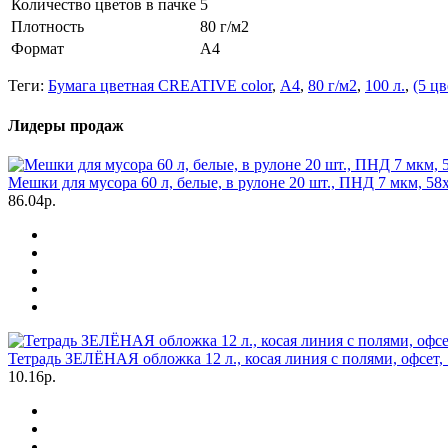
Количество цветов в пачке
5
Плотность
80 г/м2
Формат
А4
Теги:
Бумага цветная CREATIVE color
,
А4
,
80 г/м2
,
100 л.
,
(5 цв
Лидеры продаж
Мешки для мусора 60 л, белые, в рулоне 20 шт., ПНД 7 мкм, 58
86.04р.
Тетрадь ЗЕЛЁНАЯ обложка 12 л., косая линия с полями, офсет
10.16р.