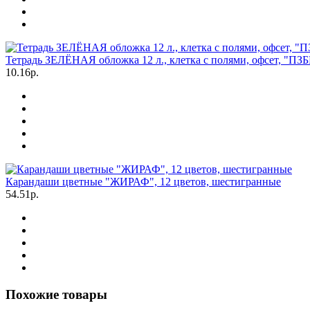
Тетрадь ЗЕЛЁНАЯ обложка 12 л., клетка с полями, офсет, "ПЗ
10.16р.
Карандаши цветные "ЖИРАФ", 12 цветов, шестигранные
54.51р.
Похожие товары