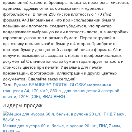
применения: каталоги, брошюры, плакаты, проспекты, листовки,
журналы, годовые отчеты, обложки книг и журналов,
фотоальбомы. В пачке 250 листов плотностью 170 г/м2
формата А4.Напоминаем, что при использовании бумаги
повышенной плотности следует убедиться, что принтер
поддерживает выбранную вами плотность листа, а в настройках
корректно указан тип и размер бумаги. Перед загрузкой в
оргтехнику пролистывайте бумагу с 4 сторон.Приобретите
плотную бумагу для цветной лазерной печати формата А4 и
получите возможность создавать яркие и профессиональные
документы! Отличное качество бумаги гарантирует четкость и
стойкость цветов при печати. Идеальна для печати
презентаций, фотографий, иллюстраций и других цветных
документов. Сделайте заказ сегодня!
Теги:
Бумага BRAUBERG DIGITAL GLOSSY мелованная
глянцевая А4
,
170 г/м2
,
250 л.
,
для полноцветной лазерной
печати
,
120% (CIE)
,
BRAUBERG
Лидеры продаж
Мешки для мусора 60 л, белые, в рулоне 20 шт., ПНД 7 мкм,
58х68 см