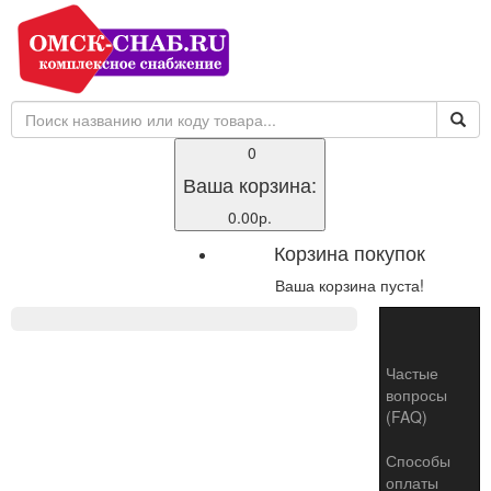
0
Ваша корзина:
0.00р.
Корзина покупок
Ваша корзина пуста!
Toggle
naviga
Частые
вопросы
(FAQ)
Способы
оплаты