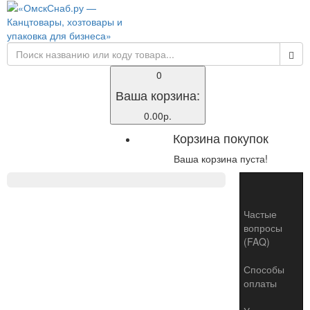
0
Ваша корзина:
0.00р.
Корзина покупок
Ваша корзина пуста!
Toggle
naviga
Частые
вопросы
(FAQ)
Способы
оплаты