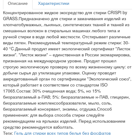
Описание
Характеристики
Концентрированное жидкое экосредство для стирки CRISPI by
GRASS.Предназначено для стирки и замачивания изделий из
хлопчатобумажных, льняных, синтетических тканей и тканей из
смешанных волокон в стиральных машинах любого типа и
ручной стирки в воде любой жесткости. Отстирывает различные
виды пятен. Рекомендуемый температурный режим стирки: 30-
40 °C.Данный продукт имеет экологический сертификат "Листок
жизни". "Листок жизни" – единственная в России экомаркировка,
признанная на международном уровне. Продукт прошел
строгую экологическую проверку по всему жизненному циклу: от
добычи сырья до утилизации упаковки. Оценку проводит
аккредитованный орган по сертификации "Экологический союз",
который работает в соответствии со стандартом ISO
17065.Состав: 30% очищенная вода; 5%, но 15%
биоразлагаемый а-ПАВ; 5%: биоразлагаемые н-ПАВ, глицерин,
биоразлагаемые комплексообразователи, мыло, соль,
биоразлагаемый консервант, энзимы, отдушка.Способ
применения: для выбора способа стирки следуйте
рекомендациям на ярлыках изделий. Перед использованием
средство рекомендуется взболтать.
Теги:
Гель для стирки всех типов белья без фосфатов